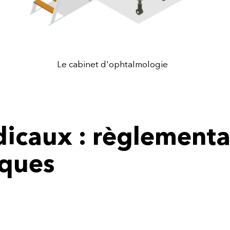
ESC pour fermer
Le cabinet d'ophtalmologie
icaux : règlementat
iques