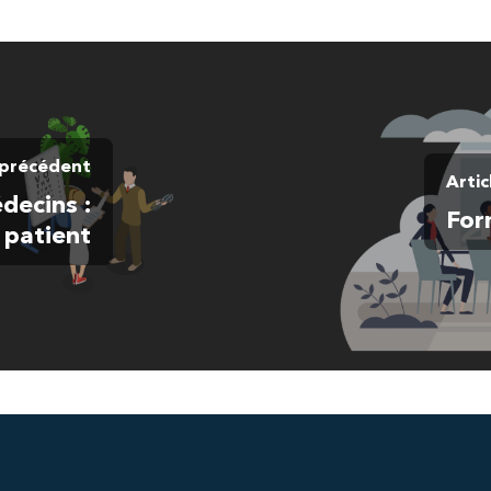
 précédent
Artic
decins :
For
 patient