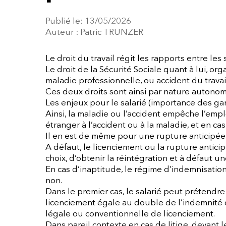
Publié le: 13/05/2026
Auteur : Patric TRUNZER
Le droit du travail régit les rapports entre les
Le droit de la Sécurité Sociale quant à lui, or
maladie professionnelle, ou accident du travail
Ces deux droits sont ainsi par nature autonome
Les enjeux pour le salarié (importance des g
Ainsi, la maladie ou l’accident empêche l’emplo
étranger à l’accident ou à la maladie, et en ca
Il en est de même pour une rupture anticipée 
A défaut, le licenciement ou la rupture antici
choix, d’obtenir la réintégration et à défaut 
En cas d’inaptitude, le régime d’indemnisatio
non.
Dans le premier cas, le salarié peut prétendr
licenciement égale au double de l’indemnité d
légale ou conventionnelle de licenciement.
Dans pareil contexte en cas de litige, devant 