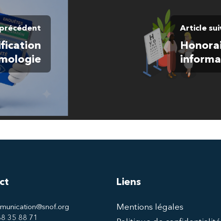
 précédent
Article su
ification
Honorai
lmologie
informa
ct
Liens
Mentions légales
munication@snof.org
 88 35 88 71