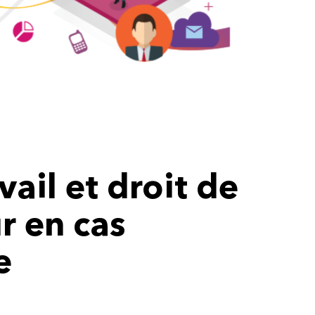
vail et droit de
r en cas
e