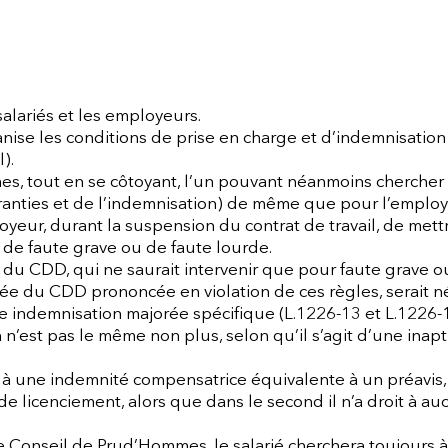
 salariés et les employeurs.
ganise les conditions de prise en charge et d’indemnisation
).
s, tout en se côtoyant, l’un pouvant néanmoins chercher à
aranties et de l’indemnisation) de même que pour l’employ
yeur, durant la suspension du contrat de travail, de mettre
s de faute grave ou de faute lourde.
du CDD, qui ne saurait intervenir que pour faute grave o
pée du CDD prononcée en violation de ces règles, serait né
une indemnisation majorée spécifique (L.1226-13 et L.1226-
n n’est pas le même non plus, selon qu’il s’agit d’une ina
e à une indemnité compensatrice équivalente à un préavis,
e licenciement, alors que dans le second il n’a droit à a
le Conseil de Prud’Hommes, le salarié cherchera toujours à